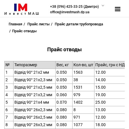
+38 (096) 425-33-25 (Дмитро)
office@investmash.dp.ua
Главная
Прайс листы
Прайс детали трубопровода
Прайс отводы
Прайс отводы
№
Типоразмер
Вес, кг
Кол-во, шт
Прайс, грн с НДС
1
Відвід 90° 21х2 мм
0.050
1563
12.00
2
Відвід 90° 21х2,3 мм
0.050
38
14.00
3
Відвід 90° 21х2,5 мм
0.050
1531
15.00
4
Відвід 90° 21х3,2 мм
0.060
979
19.00
5
Відвід 90° 21х4 мм
0.070
1402
25.00
6
Відвід 90° 26х2,3 мм
0.080
8
13.00
7
Відвід 90° 26х2,5 мм
0.080
971
12.00
8
Відвід 90° 26х3,2 мм
0.080
1077
18.00